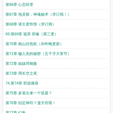
第66章 心态转变
第67章 地灵根，神魂秘术（求订阅！）
第68章 请主君怜惜（求订阅）
69.第69章 诡异 邪修（第三更）
第70章 南山坊危机（补昨晚更新）
第71章 穆人杰的秘密（五千字大章节）
第72章 姐妹同御敌
第73章 周长空之死
74.第74章 邪祟缠身
第75章 多冒出来一个筑基？
第76章 怕定神符？漫天符雨！
第77章 幻象