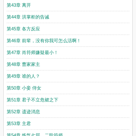
第43章 离开
第44章 洪掌柜的告诫
第45章 各方反应
第46章 前辈，没有你我可怎么活啊！
第47章 肖符师嫌疑最小！
第48章 曹家家主
第49章 谁的人？
第50章 小妾 侍女
第51章 君子不立危裙之下
第52章 遗迹消息
第53章 主君
第54章 炼气七层，二阶符师