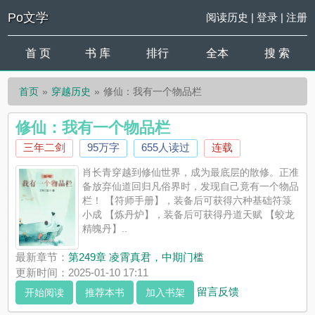
Po文学
阅读历史
|
登录
|
注册
首 页
书 库
排行
全本
搜 索
首页
穿越历史
修仙：我有一个物品栏
修仙：我有一个物品栏
三年二剑
95万字
655人读过
连载
肖长青穿越到修仙世界，成为最底层的散修。正准
备放弃仙道回归凡俗界时，发现自己竟有一个物品
栏！ 【符师手册】，装备后可获得六种基础符箓
小成 【炼丹炉】，装备后可获得丹道天赋 【蛟龙
精魄丹】..
最新章节：
第249章 凌霄真君，中期门槛
更新时间：2025-01-10 17:11
留言反馈
开始阅读
推荐本书
加入书架