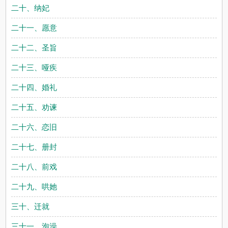
二十、纳妃
二十一、愿意
二十二、圣旨
二十三、哑疾
二十四、婚礼
二十五、劝谏
二十六、恋旧
二十七、册封
二十八、前戏
二十九、哄她
三十、迁就
三十一、泡澡