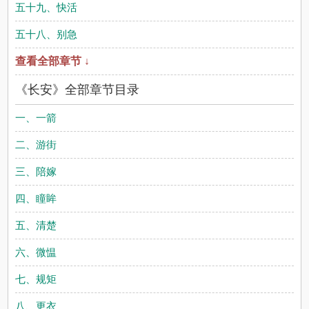
五十九、快活
五十八、别急
查看全部章节 ↓
《长安》全部章节目录
一、一箭
二、游街
三、陪嫁
四、瞳眸
五、清楚
六、微愠
七、规矩
八、更衣