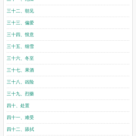
三十二、朝见
三十三、偏爱
三十四、恨意
三十五、细雪
三十六、冬至
三十七、果酒
三十八、凶险
三十九、烈藥
四十、处置
四十一、难受
四十二、舔拭