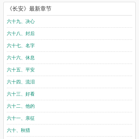
《长安》最新章节
六十九、决心
六十八、封后
六十七、名字
六十六、休息
六十五、平安
六十四、流泪
六十三、好看
六十二、他的
六十一、亲征
六十、秋猎