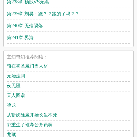
第238章 杨戩VS无殤
第239章 刘昊：跑？？跑的了吗？？
第240章 无殤陨落
第241章 界海
玄幻奇幻推荐阅读：
苟在初圣魔门当人材
元始法则
夜无疆
天人图谱
鸣龙
从斩妖除魔开始长生不死
都重生了谁考公务员啊
龙藏