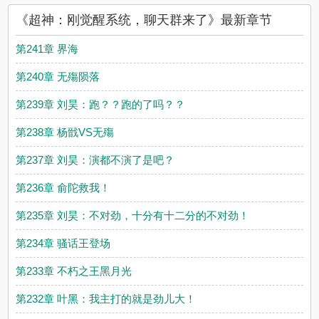
《超神：刚觉醒系统，聊天群来了》最新章节
第241章 界海
第240章 无殤陨落
第239章 刘昊：跑？？跑的了吗？？
第238章 杨戩VS无殤
第237章 刘昊：演都不演了是吧？
第236章 俞陀救我！
第235章 刘昊：不对劲，十分有十二分的不对劲！
第234章 骚话王登场
第233章 不朽之王黑月光
第232章 叶黑：我主打的就是劲儿大！