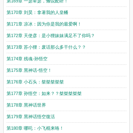
第169章 一瑟辈瑟，懒说配听！
第170章 刘昊：拿著我的人皇幡
第171章 凉冰：因为你是我的最爱啊！
第172章 天使彦：是小狸妹妹满足不了你吗？
第173章 苏小狸：废话那么多干什么？？
第174章 残魂-孙悟空
第175章 黑神话-悟空！
第176章 小石头：桀桀桀桀桀
第177章 孙悟空：如来？？桀桀桀桀桀
第178章 黑神话世界
第179章 黑神话悟空復活
第180章 哪吒：小飞棍来咯！