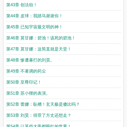
第43章 创法劫！
第44章 皮球：我踏马谢谢你！
第45章 已知宇宙最文明的神！
第46章 莫甘娜：碧池！该死的碧池！
第47章 莫甘娜：这简直就是天堂！
第48章 惨遭暴打的刘昊。
第49章 不著调的药尘
第50章 至尊印记！
第51章 苏小狸的表演。
第52章 蕾娜：臥槽！玄天极是傻比吗？
第53章 刘昊：得罪了方丈还想走？
第54章 让某些大帝都眼红的世界！