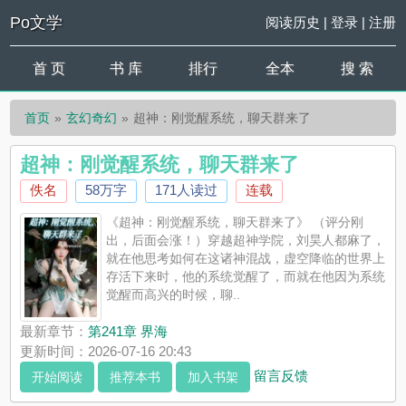
Po文学
阅读历史
|
登录
|
注册
首 页
书 库
排行
全本
搜 索
首页
玄幻奇幻
超神：刚觉醒系统，聊天群来了
超神：刚觉醒系统，聊天群来了
佚名
58万字
171人读过
连载
《超神：刚觉醒系统，聊天群来了》 （评分刚
出，后面会涨！）穿越超神学院，刘昊人都麻了，
就在他思考如何在这诸神混战，虚空降临的世界上
存活下来时，他的系统觉醒了，而就在他因为系统
觉醒而高兴的时候，聊..
最新章节：
第241章 界海
更新时间：2026-07-16 20:43
留言反馈
开始阅读
推荐本书
加入书架