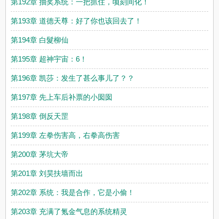
第192章 抽奖系统：一把抓住，顷刻间化！
第193章 道德天尊：好了你也该回去了！
第194章 白髮柳仙
第195章 超神宇宙：6！
第196章 凯莎：发生了甚么事儿了？？
第197章 先上车后补票的小囡囡
第198章 倒反天罡
第199章 左拳伤害高，右拳高伤害
第200章 茅坑大帝
第201章 刘昊扶墙而出
第202章 系统：我是合作，它是小偷！
第203章 充满了氪金气息的系统精灵