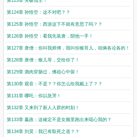
第123章 突破仙王！
第124章 孙悟空：这不对吧？？
第125章 孙悟空：西游这下不就有意思了吗？？
第126章 孙悟空：看我先装唐，阴他一手！
第127章 唐僧：你叫我师傅，我叫你猴哥儿，咱俩各论各的！
第128章 唐僧：猴儿哥，交给你了！
第129章 酒肉穿肠过，佛祖心中留！
第130章 观音：不是？？你怎么给我戴上了？？
第131章 哪吒：你以急哭！
第132章 又来到了新人入群的时刻！
第133章 嬴政：这確定不是女频里跑出来噁心我的？
第134章 刘昊：我已有取死之道？？