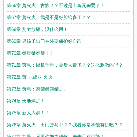
第66章 萧火火：古族？？不过是土鸡瓦狗罢了！
第67章 萧火火：我是不是好脸给多了？？
第68章 別太放肆，没什么用！
第69章 男孩子出门在外要保护好自己
第70章 桀桀桀桀桀！！
第71章 萧悬：掛机千年，被后人带飞？？这么刺激的吗？
第72章 萧·九成八·火火
第73章 萧悬：桀桀桀桀桀.....
第74章 天地烘炉！
第75章 新人入群！！
第76章 萧火火：出门套马甲？？我看你是和他有仇吧？？
第77章 刘昊：只要你努力修炼，未来且有可能！