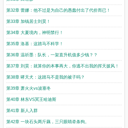
第32章 蕾娜：他不过是为自己的愚蠢付出了代价而已！
第33章 加钱居士刘昊！
第34章 大夏境內，神明禁行！
第35章 洛基：这踏马不科学！
第36章 温祈墨：队长，一架直升机值多少钱？？
第37章 刘昊：就算你的本事再大，你逃不出我的挥天披风！
第38章 哮天犬：这踏马不是我的被子吗？
第39章 萧火火vs波塞冬
第40章 林东VS冥王哈迪斯
第41章 新人入群
第42章 一块石头两斤藕，三只眼睛牵条狗。