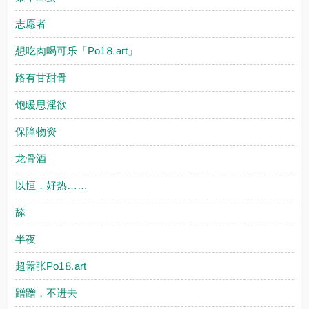
志愿者
想吃肉喝可乐「Рo1⒏аrt」
路有甘甜骨
饱暖思淫欲
保障物资
龙骨酒
以恒，好热……
舔
半夜
超嚣张Рo1⒏аrt
蹭蹭，不进去