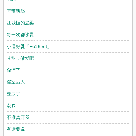
忘带钥匙
江以恒的温柔
每一次都珍贵
小逼好烫「Рo1⒏аrt」
甘甜，做爱吧
肏泻了
浴室后入
要尿了
潮吹
不准离开我
有话要说