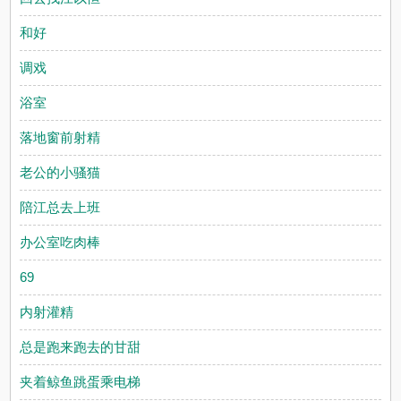
和好
调戏
浴室
落地窗前射精
老公的小骚猫
陪江总去上班
办公室吃肉棒
69
内射灌精
总是跑来跑去的甘甜
夹着鲸鱼跳蛋乘电梯