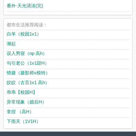
番外·天光清淡(完)
都市生活推荐阅读：
白羊（校园1v1）
潮起
误入男寝（np 高h）
勾引老公（1v1甜H）
情摄（摄影师x模特）
皎皎（古言1v1 高h）
乖乖【校园H】
异常现象（婚后H）
拿捏 （高H）
下雨天（1V1H）