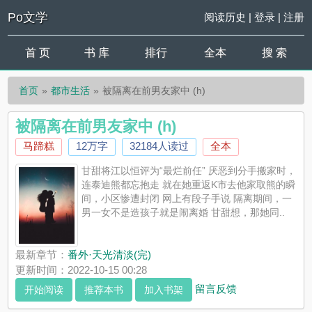
Po文学
阅读历史
|
登录
|
注册
首 页
书 库
排行
全本
搜 索
首页
都市生活
被隔离在前男友家中 (h)
被隔离在前男友家中 (h)
马蹄糕
12万字
32184人读过
全本
甘甜将江以恒评为“最烂前任” 厌恶到分手搬家时，
连泰迪熊都忘抱走 就在她重返K市去他家取熊的瞬
间，小区惨遭封闭 网上有段子手说 隔离期间，一
男一女不是造孩子就是闹离婚 甘甜想，那她同..
最新章节：
番外·天光清淡(完)
更新时间：2022-10-15 00:28
留言反馈
开始阅读
推荐本书
加入书架