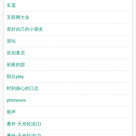
车震
互联网大会
牵好自己的小朋友
游玩
告别童贞
初夜的甜
阳台play
时刻操心的江总
phonesex
尾声
番外·天光轻淡(1)
番外·天光轻淡(2)