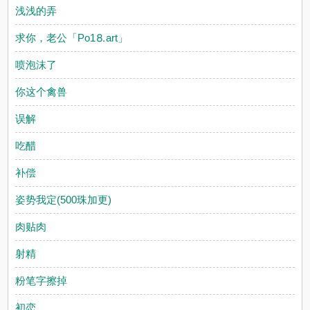
浅浅的弄
求你，老公「Рo1⒏аrt」
喷泡沫了
你这个禽兽
误解
吃醋
补偿
姿势我定(500珠加更)
肉贴肉
射精
粉笔字擦掉
初恋