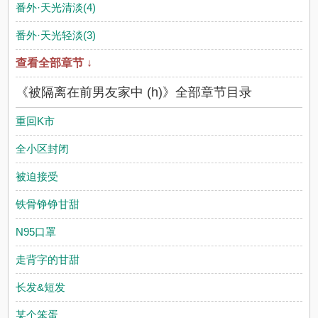
番外·天光清淡(4)
番外·天光轻淡(3)
查看全部章节 ↓
《被隔离在前男友家中 (h)》全部章节目录
重回K市
全小区封闭
被迫接受
铁骨铮铮甘甜
N95口罩
走背字的甘甜
长发&短发
某个笨蛋