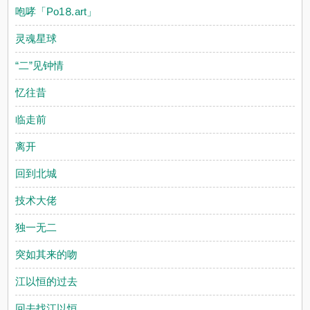
咆哮「Рo1⒏аrt」
灵魂星球
“二”见钟情
忆往昔
临走前
离开
回到北城
技术大佬
独一无二
突如其来的吻
江以恒的过去
回去找江以恒