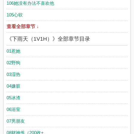
106她没有办法不喜欢他
105心软
查看全部章节 ↓
《下雨天（1V1H）》全部章节目录
01惹她
02野狗
03湿热
04嫌脏
05冰渣
06浴室
07男朋友
08财神爷（200收+