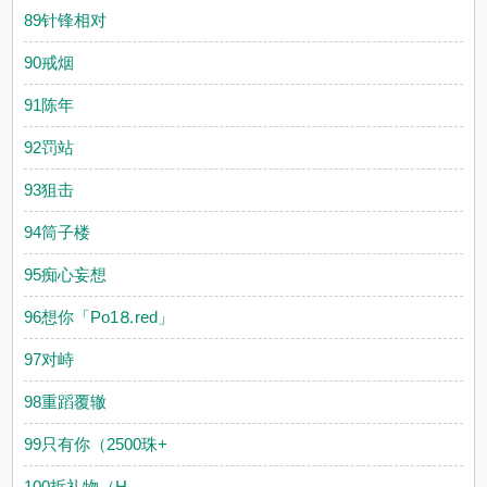
89针锋相对
90戒烟
91陈年
92罚站
93狙击
94筒子楼
95痴心妄想
96想你「Рo1⒏red」
97对峙
98重蹈覆辙
99只有你（2500珠+
100拆礼物（H