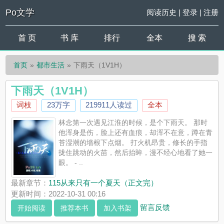
Po文学
阅读历史
|
登录
|
注册
首 页
书 库
排行
全本
搜 索
首页
都市生活
下雨天（1V1H）
下雨天（1V1H）
词枝
23万字
219911人读过
全本
林念第一次遇见江淮的时候，是个下雨天。 那时
他浑身是伤，脸上还有血痕，却浑不在意，蹲在青
苔湿潮的墙根下点烟。 打火机昂贵，修长的手指
拢住跳动的火苗，然后抬眸，漫不经心地看了她一
眼。 - ..
最新章节：
115从来只有一个夏天（正文完）
更新时间：2022-10-31 00:16
留言反馈
开始阅读
推荐本书
加入书架