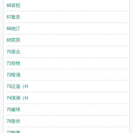
66冒犯
67敌意
68他汀
69冥冥
70原点
71拒绝
72暗涌
73泛滥（H
74浪潮（H
75赌球
76蛰伏
77附庸