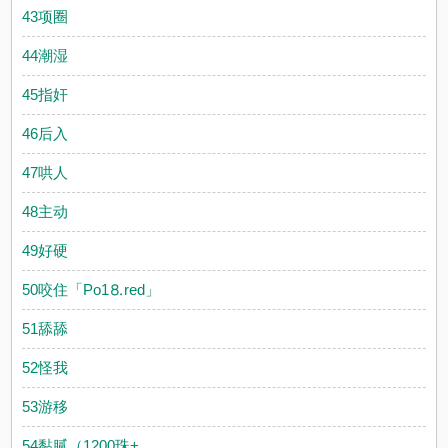
43项圈
44潮湿
45指奸
46后入
47哄人
48主动
49好硬
50咬住「Рo1⒏red」
51舔舔
52怪我
53游移
54黏腻（1200珠+