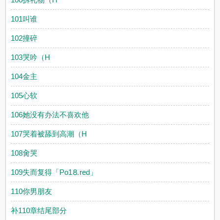
101叫谁
102撞碎
103哭吟（H
104金主
105心软
106她没有办法不喜欢他
107哭着被舔到高潮（H
108肏哭
109失而复得「Рo1⒏red」
110你男朋友
补110章结尾部分