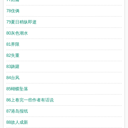
78伎俩
79夏日稍纵即逝
80灰色潮水
81界限
82失重
83踌躇
84台风
85蝴蝶坠落
86上卷完一些作者有话说
87港岛报纸
88故人成新