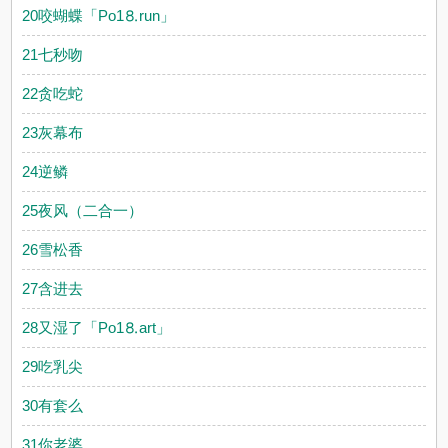
20咬蝴蝶「Рo1⒏run」
21七秒吻
22贪吃蛇
23灰幕布
24逆鳞
25夜风（二合一）
26雪松香
27含进去
28又湿了「Рo1⒏аrt」
29吃乳尖
30有套么
31你老婆