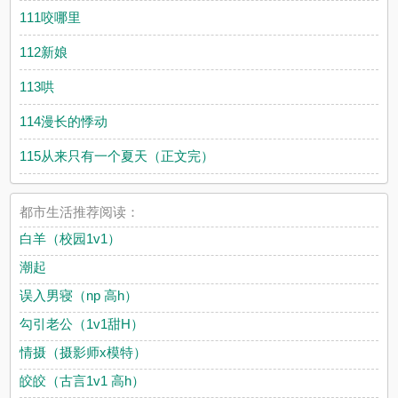
111咬哪里
112新娘
113哄
114漫长的悸动
115从来只有一个夏天（正文完）
都市生活推荐阅读：
白羊（校园1v1）
潮起
误入男寝（np 高h）
勾引老公（1v1甜H）
情摄（摄影师x模特）
皎皎（古言1v1 高h）