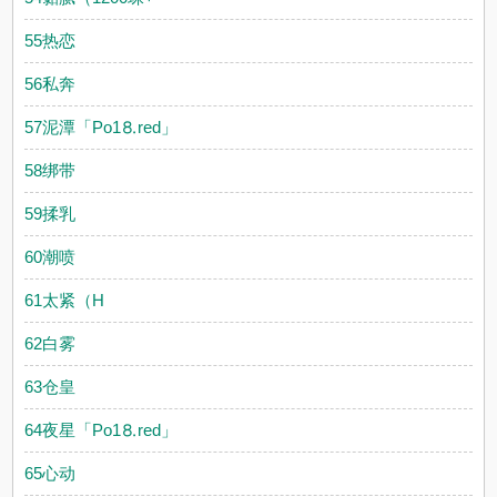
55热恋
56私奔
57泥潭「Рo1⒏red」
58绑带
59揉乳
60潮喷
61太紧（H
62白雾
63仓皇
64夜星「Рo1⒏red」
65心动