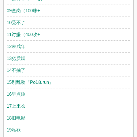
09查岗（100珠+
10受不了
11讨嫌（400收+
12未成年
13劣质烟
14不抽了
15别乱动「Рo1⒏run」
16早点睡
17上来么
18旧电影
19私欲