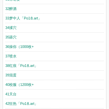
32醉酒
33梦中人「Рo1⒏аrt」
34揉穴
35舔穴
36操你（1000收+
37喷水
38红痕「Рo1⒏аrt」
39混蛋
40校服（1200收+
41天台
42狂热「Рo1⒏аrt」