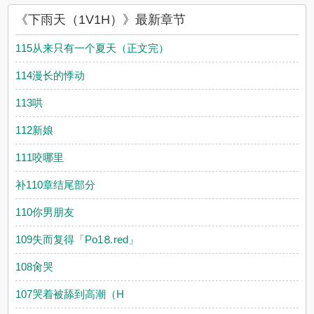
《下雨天（1V1H）》最新章节
115从来只有一个夏天（正文完）
114漫长的悸动
113哄
112新娘
111咬哪里
补110章结尾部分
110你男朋友
109失而复得「Рo1⒏red」
108肏哭
107哭着被舔到高潮（H