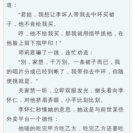
道：
“君姐，我想让李坏人带我去中环买裙
子，他不肯给我买。
哼，他不给我买，那我就用指甲抓他，在
他脸上留下指甲印！”
邓莉君嚇了一跳，连忙劝道：
“別，家慧，千万別。一条裙子而已，我
的唱片分成已经到帐了，我带你去中环，你隨
便挑就是。”
关家慧一听，立即双眼发光，侧头看向李
怀仁，对他挤眉弄眼，小手比划比划。
李怀仁秒懂她的意思，她这是与前世某些
外卖平台一个德性：
他喵的吃完甲方吃乙方，吃完乙方还要吃