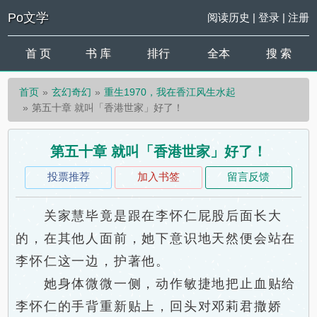
Po文学
阅读历史
|
登录
|
注册
首 页
书 库
排行
全本
搜 索
首页
玄幻奇幻
重生1970，我在香江风生水起
第五十章 就叫「香港世家」好了！
第五十章 就叫「香港世家」好了！
投票推荐
加入书签
留言反馈
关家慧毕竟是跟在李怀仁屁股后面长大
的，在其他人面前，她下意识地天然便会站在
李怀仁这一边，护著他。
她身体微微一侧，动作敏捷地把止血贴给
李怀仁的手背重新贴上，回头对邓莉君撒娇