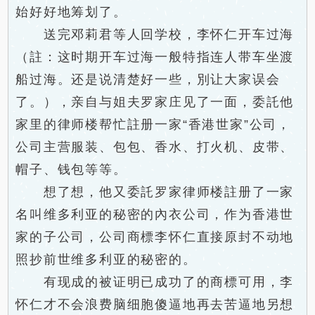
始好好地筹划了。
送完邓莉君等人回学校，李怀仁开车过海
（註：这时期开车过海一般特指连人带车坐渡
船过海。还是说清楚好一些，別让大家误会
了。），亲自与姐夫罗家庄见了一面，委託他
家里的律师楼帮忙註册一家“香港世家”公司，
公司主营服装、包包、香水、打火机、皮带、
帽子、钱包等等。
想了想，他又委託罗家律师楼註册了一家
名叫维多利亚的秘密的內衣公司，作为香港世
家的子公司，公司商標李怀仁直接原封不动地
照抄前世维多利亚的秘密的。
有现成的被证明已成功了的商標可用，李
怀仁才不会浪费脑细胞傻逼地再去苦逼地另想