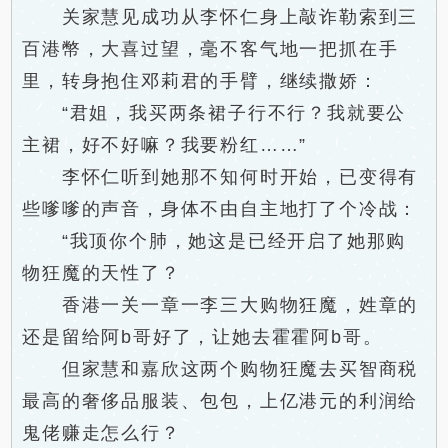
关家慧见成功从李怀仁身上敲诈勒索到三
百港幣，大喜过望，毫不客气地一把抓在手
里，转身抱住邓莉君的手臂，继续撒娇：
“君姐，我买两条裙子行不行？我就要公
主裙，好不好嘛？我要粉红……”
李怀仁听到她那不知何时开始，已变得有
些嗲嗲的声音，身体不由自主地打了个冷战：
“我顶你个肺，她这是已经开启了她那购
物狂魔的天性了？
香港一关一章一李三大购物狂魔，姓章的
还是留给阿b哥好了，让她去霍霍阿b哥。
但家慧和嘉欣这两个购物狂魔去买智商税
最高的奢侈品服装、包包，上亿港元的利润给
鬼佬赚走怎么行？