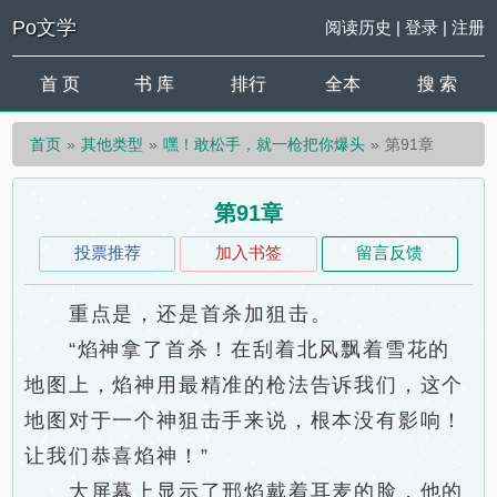
Po文学
阅读历史
|
登录
|
注册
首 页
书 库
排行
全本
搜 索
首页
其他类型
嘿！敢松手，就一枪把你爆头
第91章
第91章
投票推荐
加入书签
留言反馈
重点是，还是首杀加狙击。
“焰神拿了首杀！在刮着北风飘着雪花的
地图上，焰神用最精准的枪法告诉我们，这个
地图对于一个神狙击手来说，根本没有影响！
让我们恭喜焰神！”
大屏幕上显示了邢焰戴着耳麦的脸，他的