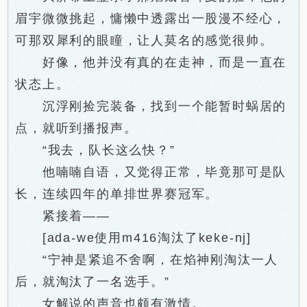
眉宇微微挑起，慵懒中透露出一股漫不经心，
可那双犀利的眼瞳，让人莫名的感觉很帅。
好像，他并没有真的在走神，而是一直在
状态上。
沉浮刚捡完装备，找到一个能暂时蜗居的
点，就听到播报声。
“我去，队长这么快？”
他喃喃自语，又觉得正常，毕竟那可是队
长，连续四年的单排世界赛冠军。
紧接着——
[ada-we使用m416淘汰了keke-nj]
“宁神是紧追不舍啊，在焰神刚淘汰一人
后，就淘汰了一名选手。”
女解说的声音也颇有激情。