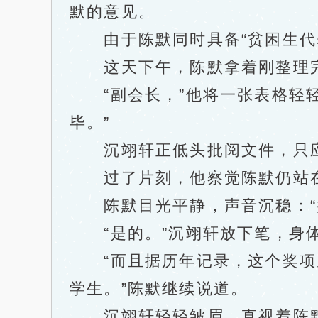
默的意见。
由于陈默同时具备“贫困生代表
这天下午，陈默拿着刚整理完
“副会长，”他将一张表格轻轻
毕。”
沉翊轩正低头批阅文件，只应了
过了片刻，他察觉陈默仍站在原
陈默目光平静，声音沉稳：“据
“是的。”沉翊轩放下笔，身体
“而且据历年记录，这个奖项从
学生。”陈默继续说道。
沉翊轩轻轻皱眉，直视着陈默