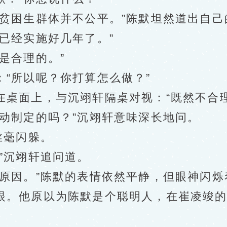
困生群体并不公平。”陈默坦然道出自己
经实施好几年了。”
是合理的。”
所以呢？你打算怎么做？”
面上，与沉翊轩隔桌对视：“既然不合理
制定的吗？”沉翊轩意味深长地问。
丝毫闪躲。
”沉翊轩追问道。
因。”陈默的表情依然平静，但眼神闪烁
。他原以为陈默是个聪明人，在崔凌竣的