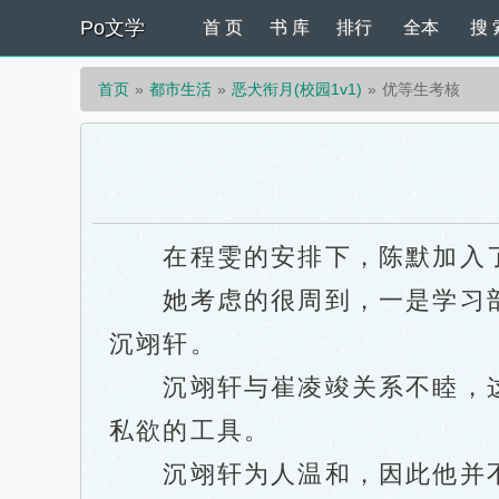
Po文学
首 页
书 库
排行
全本
搜 
首页
都市生活
恶犬衔月(校园1v1)
优等生考核
在程雯的安排下，陈默加入
她考虑的很周到，一是学习部是
沉翊轩。
沉翊轩与崔凌竣关系不睦，这
私欲的工具。
沉翊轩为人温和，因此他并不