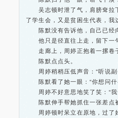
吴志顿时泄了气，肩膀耷拉下来
了学生会，又是贫困生代表，我
陈默没有告诉他，自己已经向
他只是径直往上走，留下一句反
走廊上，周婷正抱着一摞卷子往
陈默点点头。
周婷稍稍压低声音：“听说副会
陈默看了她一眼：“你想问什
周婷不好意思地笑了笑：“我知
陈默伸手帮她抓住一张差点被风
周婷顿时呆立在原地，过了好