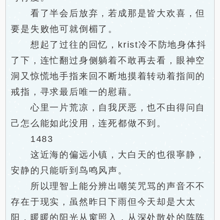
看了半会后放弃，若成那是皆大欢喜，但
要是失败他可就倒楣了。
想起了过往的回忆，krist冷不防地身体抖
了下，连忙翻过身侧躺着不敢再去看，眼神空
洞又惊慌地手指来回不断地摸着转动着指间的
戒指，寻求最后唯一的慰藉。
心里一片荒凉，自我厌恶，也不由得问自
己怎么能如此没用，连死都做不到。
1483
这近海的偏远小镇，大白天的也很寧静，
安静的只能听到鸟鸣风声。
所以理智上能分辨出嘲笑咒骂的声音不不
存在于现实，虽然昨日下雨但今天却是大太
阳，暖暖的阳光从窗照入，从深处散处的阵阵