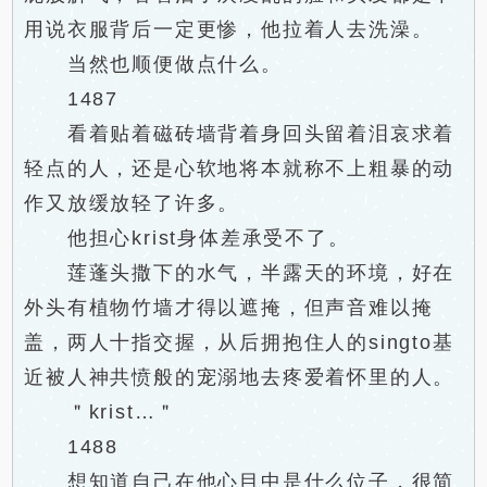
用说衣服背后一定更惨，他拉着人去洗澡。
当然也顺便做点什么。
1487
看着贴着磁砖墙背着身回头留着泪哀求着
轻点的人，还是心软地将本就称不上粗暴的动
作又放缓放轻了许多。
他担心krist身体差承受不了。
莲蓬头撒下的水气，半露天的环境，好在
外头有植物竹墙才得以遮掩，但声音难以掩
盖，两人十指交握，从后拥抱住人的singto基
近被人神共愤般的宠溺地去疼爱着怀里的人。
＂krist…＂
1488
想知道自己在他心目中是什么位子，很简