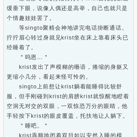
缓垂下眼，说像人偶还是高举，自己也就只是
个情趣娃娃罢了。
等singto聚精会神地讲完电话掛断通话。
拧拧眉心转过身就见krist坐在床上靠着床头已
经睡着了。
＂呜恩…＂
krist发出了声模糊的囈语，捲缩的身躯又
更缩小几分，看起来怪可怜的。
singto上前想让krist躺着能睡得比较舒
服，但手刚碰到krist的肩膀krist就惊醒地瞪着
空洞无对交的双眼，一双惊恐万分的眼睛，他
手轻按下krist的眼皮覆盖，托扶地让人躺下。
＂睡吧。＂
krist乖顺地闭着双目如以安然入睡的模