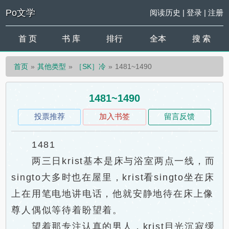
Po文学
阅读历史
|
登录
|
注册
首 页
书 库
排行
全本
搜 索
首页
其他类型
［SK］冷
1481~1490
1481~1490
投票推荐
加入书签
留言反馈
1481
两三日krist基本是床与浴室两点一线，而
singto大多时也在屋里，krist看singto坐在床
上在用笔电地讲电话，他就安静地待在床上像
尊人偶似等待着盼望着。
望着那专注认真的男人，krist目光沉寂缓