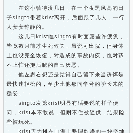
在这小镇待没几日，在一个夜黑风高的日
子singto带着krist离开，后面跟了几人，一行
人安安静静的。
这几日krist瞧singto有时面露些许疲惫，
毕竟数月前才生死攸关，虽说可出院，但身体
上也没完全恢復，对造成的事故内疚，也对帮
不上忙还拖后腿的自己厌恶。
他左思右想还是觉得自己留下来当诱饵是
最快速轻松的，至少比他那同学号的学长来的
稳妥。
singto发觉krist明显有话要说的样子便
问，krist本不敢说，但耐不住被逼供，结果险
些被玩死。
krist无力摊在山涯上整理乾净的一块空地