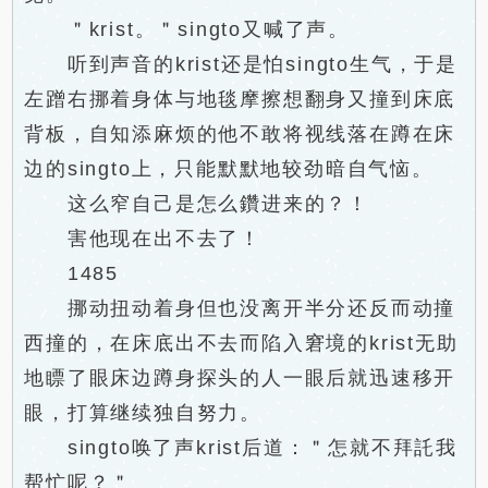
＂krist。＂singto又喊了声。
听到声音的krist还是怕singto生气，于是
左蹭右挪着身体与地毯摩擦想翻身又撞到床底
背板，自知添麻烦的他不敢将视线落在蹲在床
边的singto上，只能默默地较劲暗自气恼。
这么窄自己是怎么鑽进来的？！
害他现在出不去了！
1485
挪动扭动着身但也没离开半分还反而动撞
西撞的，在床底出不去而陷入窘境的krist无助
地瞟了眼床边蹲身探头的人一眼后就迅速移开
眼，打算继续独自努力。
singto唤了声krist后道：＂怎就不拜託我
帮忙呢？＂