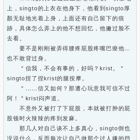
上，singto的上衣在他身下，他看到singto厚
顏无耻地光着上身，上面还有自己留下的痕
跡，具体怎么弄上的他不想回忆，他撇过脸不
去看。
要不是刚刚被弄得腰疼屁股疼嘴巴痠他…
也不敢背过身。
＂信我，不会有事的，好吗？krist。＂
singto捏了捏krist的腿按摩。
＂……信又如何？那遭心玩意我可信不过
阿！＂krist闷声道。
不意外又被打了下屁股，本就被打肿的屁
股顿时火辣辣的疼到发麻。
那几人对自己谈不上多真心，singto倒也
没说什么，反而每次让自己做那个讨人嫌的挡