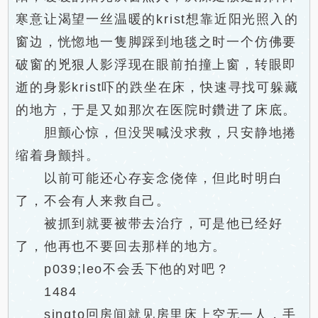
寒意让渴望一丝温暖的krist想靠近阳光照入的
窗边，恍惚地一隻脚踩到地毯之时一个仿佛要
破窗的兇狠人影浮现在眼前拍撞上窗，转眼即
逝的身影krist吓的跌坐在床，快速寻找可躲藏
的地方，于是又如那次在医院时鑽进了床底。
胆颤心惊，但没哭喊没求救，只安静地捲
缩着身颤抖。
以前可能还心存妄念侥倖，但此时明白
了，不会有人来救自己。
被抓到就要被带去治疗，可是他已经好
了，他再也不要回去那样的地方。
p039;leo不会丢下他的对吧？
1484
singto回房间就见房里床上空无一人，手