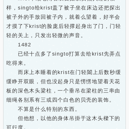
样，singto给krist盖了被子坐在床边还把探出
被子外的手放回被子内，就着么望着，好半会
才摸了下krist的脸庞后轻撑起身出了门，门轻
轻的关上，只发出轻微的声音。
1482
已经十点多了singto打算去给krist先弄点
吃得来。
而床上本睡着的krist在门轻闔上后数秒缓
缓睁开双眼，但也没起身只是愣愣地望着天花
板的深色木头梁柱，一个垂吊在梁柱的三串由
细绳各别系有三或四个白色的贝壳的装饰。
不算是什么特别的东西。
但他想，以他的身体吊掛于这木头樑下的
可行度。