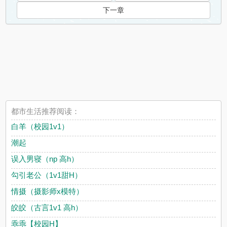
下一章
都市生活推荐阅读：
白羊（校园1v1）
潮起
误入男寝（np 高h）
勾引老公（1v1甜H）
情摄（摄影师x模特）
皎皎（古言1v1 高h）
乖乖【校园H】