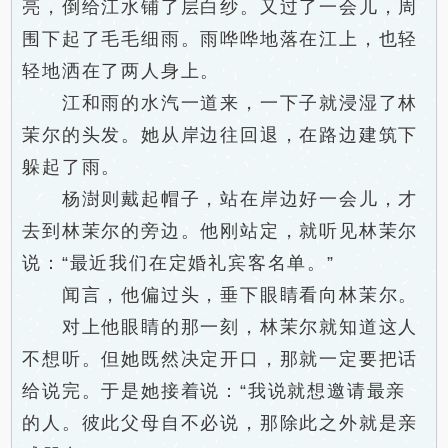
亮，倒给江水铺了层白纱。又过了一会儿，周
围下起了毛毛细雨。雨哗哗地落在江上，也轻
轻地洒在了两人身上。
江和雨的水汽一道来，一下子就浸湿了林
茉尔的头发。她从岸边往回退，在路边建筑下
躲起了雨。
杨澍则戴起帽子，站在岸边好一会儿，才
去到林茉尔的旁边。他刚站定，就听见林茉尔
说：“最近我们在定婚礼宾客名单。”
闻言，他偏过头，垂下眼睛看向林茉尔。
对上他眼睛的那一刻，林茉尔就知道这人
不想听。但她既然决定开口，那就一定要把话
给说完。于是她接着说：“我说就想邀请最亲
的人。彼此父母自不必说，那除此之外就是亲