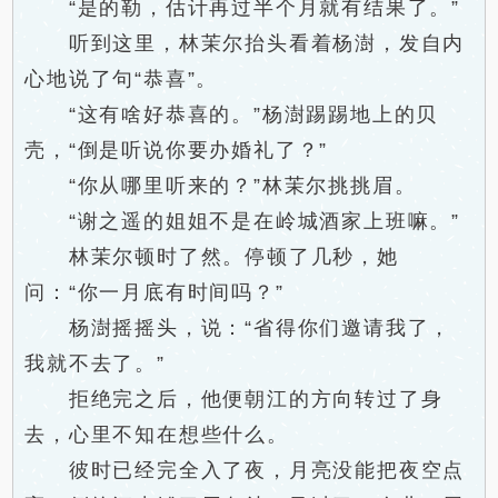
“是的勒，估计再过半个月就有结果了。”
听到这里，林茉尔抬头看着杨澍，发自内
心地说了句“恭喜”。
“这有啥好恭喜的。”杨澍踢踢地上的贝
壳，“倒是听说你要办婚礼了？”
“你从哪里听来的？”林茉尔挑挑眉。
“谢之遥的姐姐不是在岭城酒家上班嘛。”
林茉尔顿时了然。停顿了几秒，她
问：“你一月底有时间吗？”
杨澍摇摇头，说：“省得你们邀请我了，
我就不去了。”
拒绝完之后，他便朝江的方向转过了身
去，心里不知在想些什么。
彼时已经完全入了夜，月亮没能把夜空点