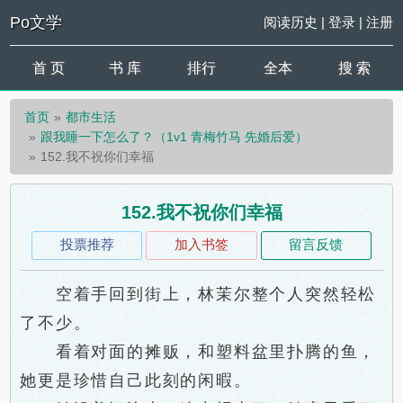
Po文学
阅读历史
|
登录
|
注册
首 页
书 库
排行
全本
搜 索
首页
都市生活
跟我睡一下怎么了？（1v1 青梅竹马 先婚后爱）
152.我不祝你们幸福
152.我不祝你们幸福
投票推荐
加入书签
留言反馈
空着手回到街上，林茉尔整个人突然轻松
了不少。
看着对面的摊贩，和塑料盆里扑腾的鱼，
她更是珍惜自己此刻的闲暇。