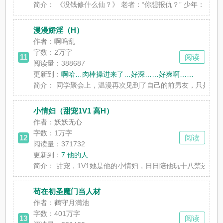
简介：
《没钱修什么仙？》 老者：“你想报仇？” 少年：“我被强
漫漫娇淫（H）
作者：啊呜乱
字数：
2万字
11
阅读
阅读量：388687
更新到：
啊哈…肉棒操进来了…好深……好爽啊……
简介：
同学聚会上，温漫再次见到了自己的前男友，只是没想到酒
小情妇（甜宠1V1 高H）
作者：妖妖无心
字数：
1万字
12
阅读
阅读量：371732
更新到：
7 他的人
简介：
甜宠，1V1她是他的小情妇，日日陪他玩十八禁还债
苟在初圣魔门当人材
作者：鹤守月满池
字数：
401万字
13
阅读