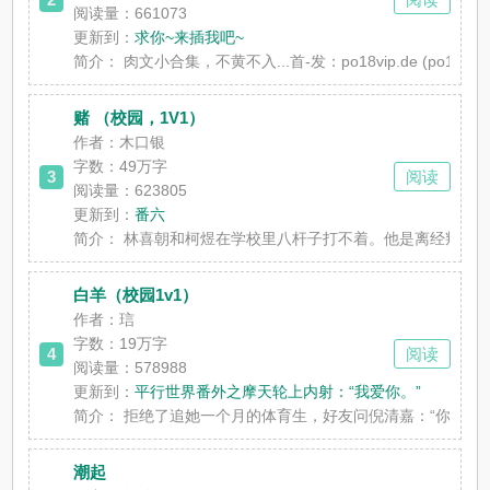
阅读量：661073
更新到：
求你~来插我吧~
简介：
肉文小合集，不黄不入...首-发：po18vip.de (po1⒏ υi
赌 （校园，1V1）
作者：木口银
字数：
49万字
3
阅读
阅读量：623805
更新到：
番六
简介：
林喜朝和柯煜在学校里八杆子打不着。他是离经叛道的天之
白羊（校园1v1）
作者：琂
字数：
19万字
4
阅读
阅读量：578988
更新到：
平行世界番外之摩天轮上内射：“我爱你。”
简介：
拒绝了追她一个月的体育生，好友问倪清嘉：“你到底喜欢什
潮起