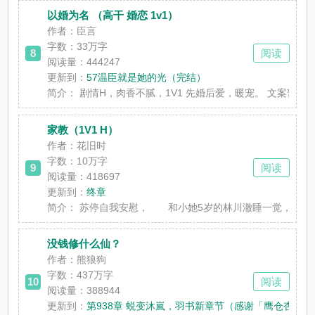
以婚为名 （高干 婚恋 1v1）
作者：臣言
字数：
33万字
8
阅读
阅读量：444247
更新到：
57温臣就是她的光（完结）
简介：
剧情H，肉香不腻，1V1 先婚后爱，暖宠。 文案暂定：
家教（1V1 H）
作者：花旧时
字数：
10万字
9
阅读
阅读量：418697
更新到：
终章
简介：
苏停自我安慰， 和小她5岁的林川澈睡一觉，没什么
没钱修什么仙？
作者：熊狼狗
字数：
437万字
10
阅读
阅读量：388944
更新到：
第938章 蜕变沐嵐，羽书新章节（感谢「鹰仓杏铃