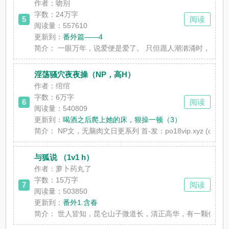
作者：吻别
字数：
24万字
5
阅读
阅读量：557610
更新到：
番外篇——4
简介：
一眼万年，说爱便是爱了。 只但愿人潮汹涌时，你我仍能
淫荡骚穴夜夜操（NP，高H）
作者：绾绾
字数：
6万字
6
阅读
阅读量：540809
更新到：
喝酒之后爬上她的床，狠操一顿（3）
简介：
NP文，无脑肉文日更系列 首-发：po18vip.xyz (ωoо1⒏ 
与狐说 （1v1 h）
作者：萝卜药丸了
字数：
15万字
7
阅读
阅读量：503850
更新到：
番外1.含春
简介：
世人皆知，昆仑山子微道长，清正高华，有一颗仁德之心。