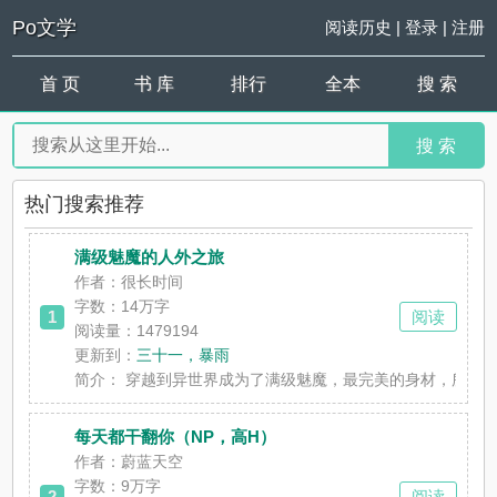
Po文学
阅读历史
|
登录
|
注册
首 页
书 库
排行
全本
搜 索
搜 索
热门搜索推荐
满级魅魔的人外之旅
作者：很长时间
字数：
14万字
1
阅读
阅读量：1479194
更新到：
三十一，暴雨
简介：
穿越到异世界成为了满级魅魔，最完美的身材，所有的魅惑
每天都干翻你（NP，高H）
作者：蔚蓝天空
字数：
9万字
2
阅读